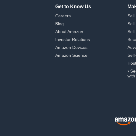
Get to Know Us
Mak
Careers
Sell
Blog
Sell
About Amazon
Sell
Investor Relations
Beco
Amazon Devices
Adve
Amazon Science
Self
Hos
›
Se
with