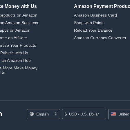
e Money with Us
Amazon Payment Produc
 products on Amazon
Amazon Business Card
 on Amazon Business
Shop with Points
 apps on Amazon
Reload Your Balance
me an Affiliate
Amazon Currency Converter
rtise Your Products
-Publish with Us
t an Amazon Hub
e More Make Money
 Us
English
$
USD - U.S. Dollar
United