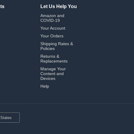
ts
Let Us Help You
Amazon and
COVID-19
Your Account
Your Orders
Shipping Rates &
Policies
Returns &
Replacements
Manage Your
Content and
Devices
Help
 States