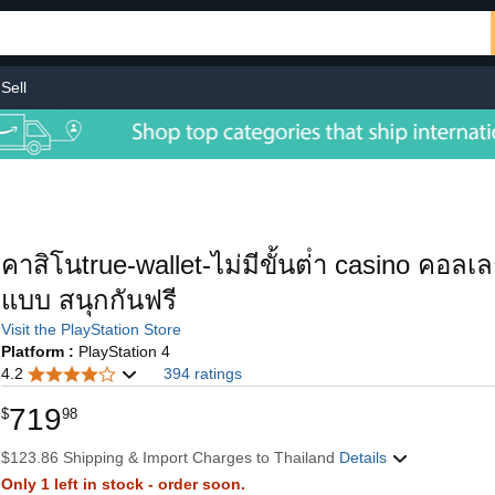
Sell
คาสิโนtrue-wallet-ไม่มีขั้นต่ํา casino คอลเล
แบบ สนุกกันฟรี
Visit the PlayStation Store
Platform :
PlayStation 4
4.2
394 ratings
719
$
98
$123.86 Shipping & Import Charges to Thailand
Details
Only 1 left in stock - order soon.