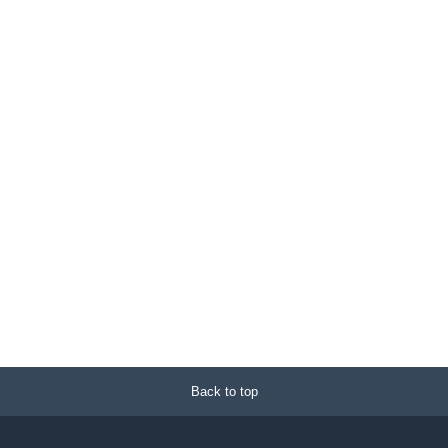
Back to top