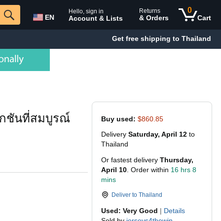
0
Returns
Hello, sign in
EN
& Orders
Cart
Account & Lists
Get free shipping to Thailand
กชันที่สมบูรณ์
Buy used:
$860.85
Delivery
Saturday, April 12
to
Thailand
Or fastest delivery
Thursday,
April 10
. Order within
16 hrs 8
mins
Deliver to
Thailand
Used: Very Good
|
Details
Sold by
jerseys4thewin