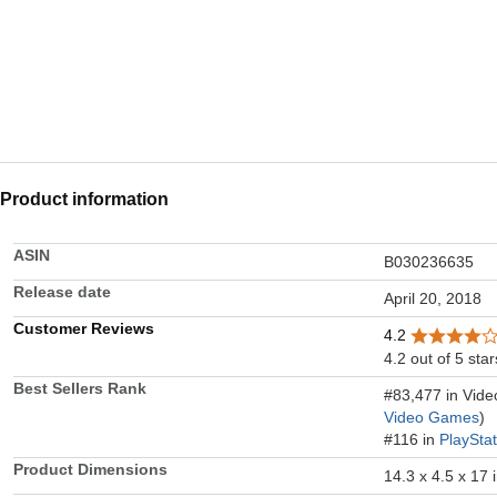
Product information
ASIN
B030236635
Release date
April 20, 2018
Customer Reviews
4.2
4.2 out of 5 star
Best Sellers Rank
#83,477 in Vid
Video Games
)
#116 in
PlaySta
Product Dimensions
14.3 x 4.5 x 17