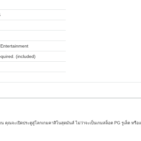
5
Entertainment
equired. (included)
เบียน คุณจะเปิดประตูสู่โลกเกมคาสิโนสุดมันส์ ไม่ว่าจะเป็นเกมสล็อต PG รูเล็ต ห