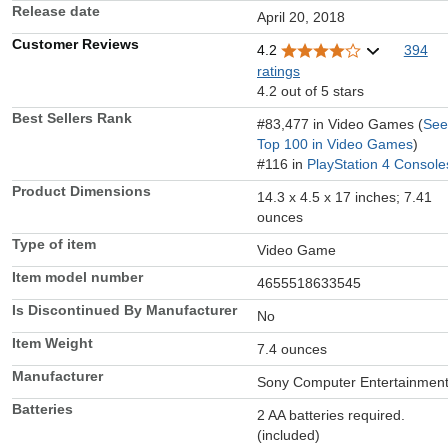
Release date
April 20, 2018
Customer Reviews
4.2
394
ratings
4.2 out of 5 stars
Best Sellers Rank
#83,477 in Video Games (
See
Top 100 in Video Games
)
#116 in
PlayStation 4 Console
Product Dimensions
14.3 x 4.5 x 17 inches; 7.41
ounces
Type of item
Video Game
Item model number
4655518633545
Is Discontinued By Manufacturer
No
Item Weight
7.4 ounces
Manufacturer
Sony Computer Entertainmen
Batteries
2 AA batteries required.
(included)