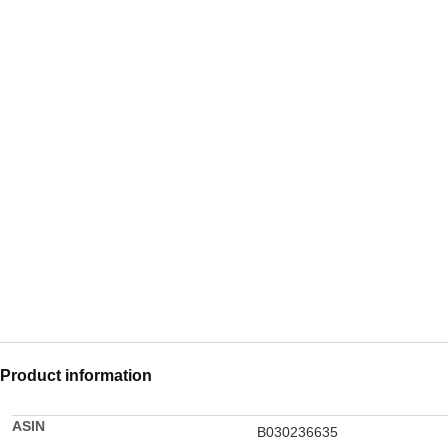
Product information
ASIN
B030236635