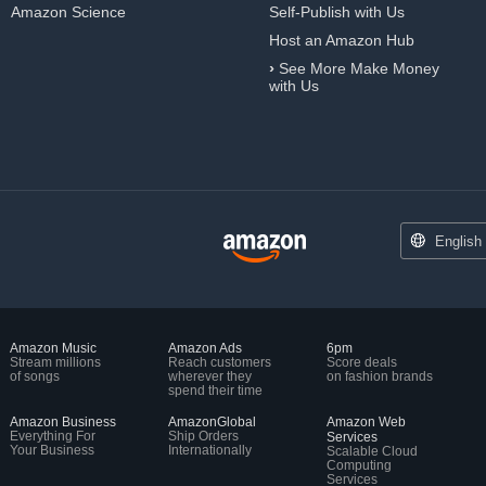
Amazon Science
Self-Publish with Us
Host an Amazon Hub
›
See More Make Money
with Us
English
Amazon Music
Amazon Ads
6pm
Stream millions
Reach customers
Score deals
of songs
wherever they
on fashion brands
spend their time
Amazon Business
AmazonGlobal
Amazon Web
Everything For
Ship Orders
Services
Your Business
Internationally
Scalable Cloud
Computing
Services