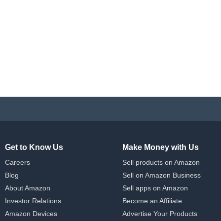
Get to Know Us
Make Money with Us
Careers
Sell products on Amazon
Blog
Sell on Amazon Business
About Amazon
Sell apps on Amazon
Investor Relations
Become an Affiliate
Amazon Devices
Advertise Your Products