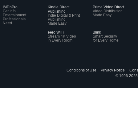
IMDbPro
Kindle Direct
Prime Video Direct
Get Info
Video Distribution
Publishing
Entertainment
Made Easy
Indie Digital & Print
Professionals
Publishing
Need
Made Easy
eero WiFi
Blink
Stream 4K Video
Smart Security
in Every Room
for Every Home
Conditions of Use
Privacy Notice
Cons
© 1996-2025, 