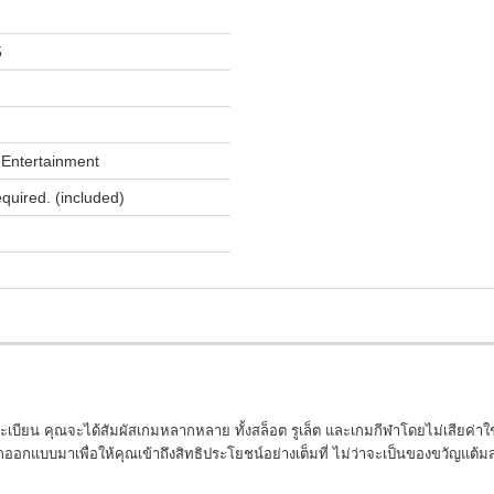
5
Entertainment
equired. (included)
บียน คุณจะได้สัมผัสเกมหลากหลาย ทั้งสล็อต รูเล็ต และเกมกีฬาโดยไม่เสียค่าใช้
อกแบบมาเพื่อให้คุณเข้าถึงสิทธิประโยชน์อย่างเต็มที่ ไม่ว่าจะเป็นของขวัญแต้ม