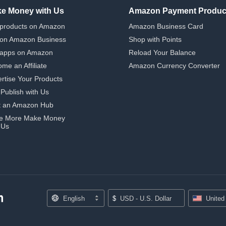
e Money with Us
Amazon Payment Produc
 products on Amazon
Amazon Business Card
 on Amazon Business
Shop with Points
 apps on Amazon
Reload Your Balance
me an Affiliate
Amazon Currency Converter
rtise Your Products
-Publish with Us
t an Amazon Hub
e More Make Money
 Us
English
$
USD - U.S. Dollar
United