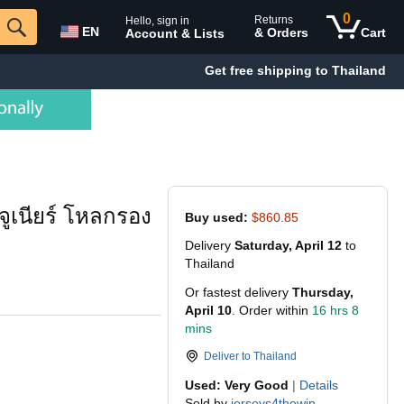
0
Returns
Hello, sign in
EN
& Orders
Cart
Account & Lists
Get free shipping to Thailand
ูเนียร์ โหลกรอง
Buy used:
$860.85
Delivery
Saturday, April 12
to
Thailand
Or fastest delivery
Thursday,
April 10
. Order within
16 hrs 8
mins
Deliver to
Thailand
Used: Very Good
|
Details
Sold by
jerseys4thewin