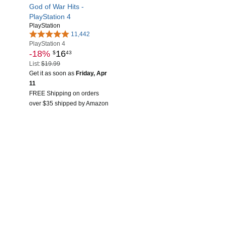
God of War Hits -
PlayStation 4
PlayStation
11,442
PlayStation 4
-18%
16
$
43
List:
$19.99
Get it as soon as
Friday, Apr
11
FREE Shipping on orders
over $35 shipped by Amazon