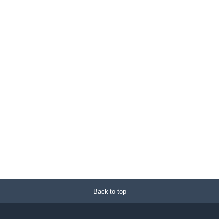
Back to top