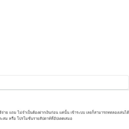
จ่าย แถม ไม่จำเป็นต้องฝากเงินก่อน แค่นั้น เข้าระบบ เลยก็สามารถทดลองเล่นได้
สะสม หรือ โปรโมชั่นรายสัปดาห์ที่อัปเดตเสมอ