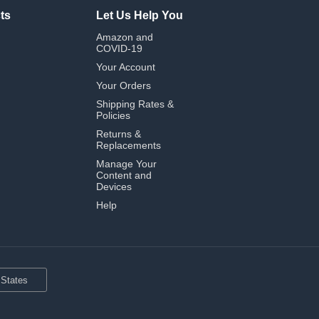
ts
Let Us Help You
Amazon and
COVID-19
Your Account
Your Orders
Shipping Rates &
Policies
Returns &
Replacements
Manage Your
Content and
Devices
Help
 States