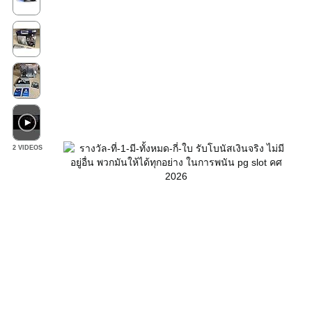
2 VIDEOS