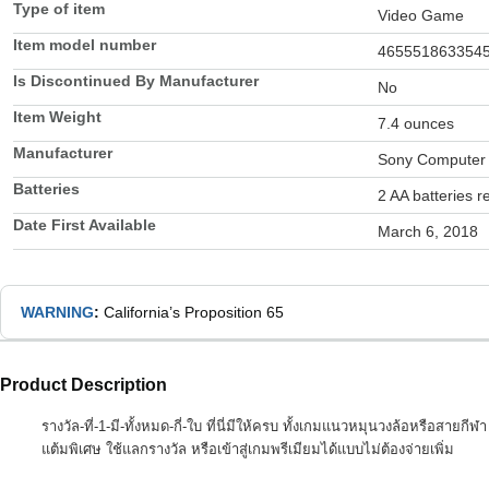
Type of item
Video Game
Item model number
465551863354
Is Discontinued By Manufacturer
No
Item Weight
7.4 ounces
Manufacturer
Sony Computer 
Batteries
2 AA batteries r
Date First Available
March 6, 2018
WARNING
:
California’s Proposition 65
Product Description
รางวัล-ที่-1-มี-ทั้งหมด-กี่-ใบ ที่นี่มีให้ครบ ทั้งเกมแนวหมุนวงล้อหรือสายก
แต้มพิเศษ ใช้แลกรางวัล หรือเข้าสู่เกมพรีเมียมได้แบบไม่ต้องจ่ายเพิ่ม