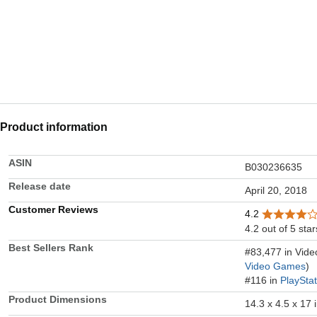
Product information
ASIN
B030236635
Release date
April 20, 2018
Customer Reviews
4.2
4.2 out of 5 star
Best Sellers Rank
#83,477 in Vid
Video Games
)
#116 in
PlaySta
Product Dimensions
14.3 x 4.5 x 17