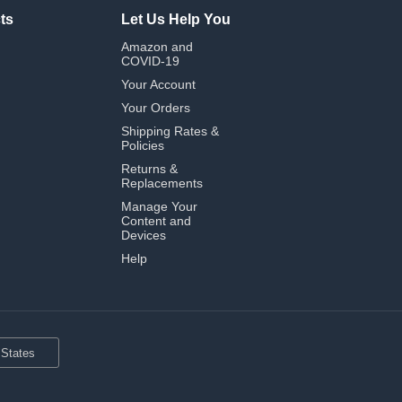
ts
Let Us Help You
Amazon and
COVID-19
Your Account
Your Orders
Shipping Rates &
Policies
Returns &
Replacements
Manage Your
Content and
Devices
Help
 States