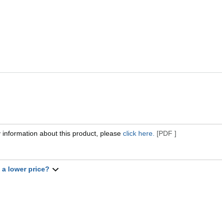
 information about this product, please
click here.
[PDF ]
t a lower price?