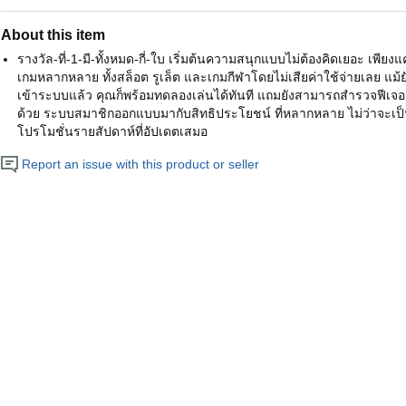
About this item
รางวัล-ที่-1-มี-ทั้งหมด-กี่-ใบ เริ่มต้นความสนุกแบบไม่ต้องคิดเยอะ เพียง
เกมหลากหลาย ทั้งสล็อต รูเล็ต และเกมกีฬาโดยไม่เสียค่าใช้จ่ายเลย แม้ยัง
เข้าระบบแล้ว คุณก็พร้อมทดลองเล่นได้ทันที แถมยังสามารถสำรวจฟีเจอร
ด้วย ระบบสมาชิกออกแบบมากับสิทธิประโยชน์ ที่หลากหลาย ไม่ว่าจะเ
โปรโมชั่นรายสัปดาห์ที่อัปเดตเสมอ
Report an issue with this product or seller