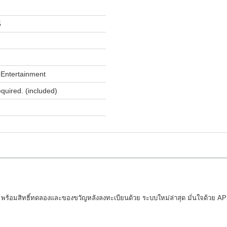
5
Entertainment
equired. (included)
ีฬา พร้อมสิทธิ์ทดลองและของขวัญหลังลงทะเบียนด้วย ระบบใหม่ล่าสุด มั่นใจด้วย API ลิ