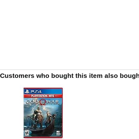
Customers who bought this item also bough