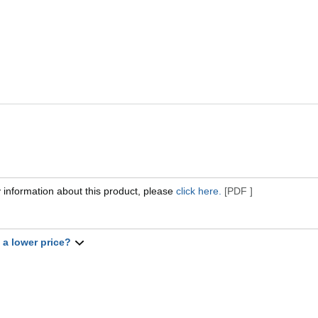
 information about this product, please
click here.
[PDF ]
t a lower price?