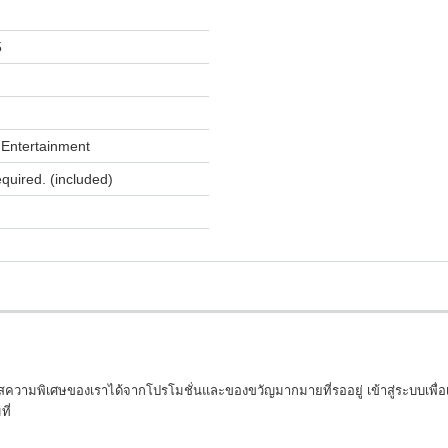
5
Entertainment
equired. (included)
ัสความพิเศษของเราได้จากโปรโมชั่นและของขวัญมากมายที่รออยู่ เข้าสู่ระบบเพื
ี่