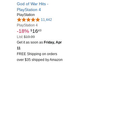
God of War Hits -
PlayStation 4
PlayStation
11,442
PlayStation 4
-18%
16
$
43
List:
$19.99
Get it as soon as
Friday, Apr
11
FREE Shipping on orders
over $35 shipped by Amazon