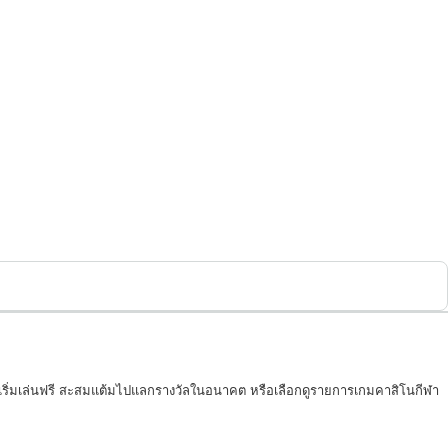
่อเริ่มเล่นฟรี สะสมแต้มไปแลกรางวัลในอนาคต หรือเลือกดูรายการเกมคาสิโนกีฬา