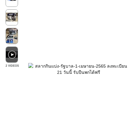
2 VIDEOS