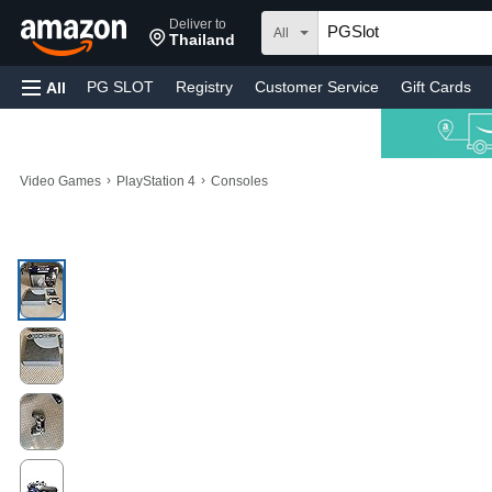
Deliver to
All
Thailand
PG SLOT
Registry
Customer Service
Gift Cards
All
›
›
Video Games
PlayStation 4
Consoles