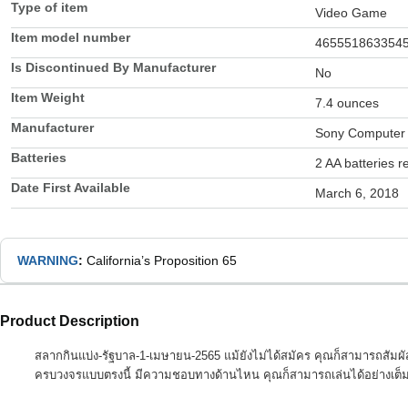
Type of item
Video Game
Item model number
465551863354
Is Discontinued By Manufacturer
No
Item Weight
7.4 ounces
Manufacturer
Sony Computer 
Batteries
2 AA batteries r
Date First Available
March 6, 2018
WARNING
:
California’s Proposition 65
Product Description
สลากกินแบ่ง-รัฐบาล-1-เมษายน-2565 แม้ยังไม่ได้สมัคร คุณก็สามารถสัมผ
ครบวงจรแบบตรงนี้ มีความชอบทางด้านไหน คุณก็สามารถเล่นได้อย่างเต็มท