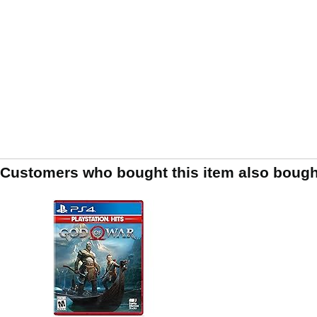
Customers who bought this item also bough