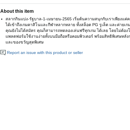
About this item
สลากกินแบ่ง-รัฐบาล-1-เมษายน-2565 เริ่มต้นความสนุกกับเราเพียงแค่คล
ได้เข้าถึงเกมคาสิโนและกีฬาหลากหลาย ทั้งสล็อต PG รูเล็ต และค่ายเกมด
คุณยังไม่ได้สมัคร คุณก็สามารถทดลองเล่นฟรีทุกเกม ได้เลย โดยไม่ต้อง
แพลตฟอร์มใช้งานง่ายทั้งบนมือถือหรือคอมพิวเตอร์ พร้อมสิทธิพิเศษหลั
และของขวัญสุดพิเศษ
Report an issue with this product or seller