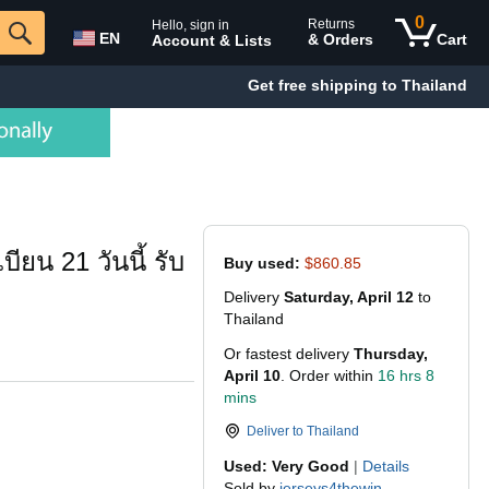
0
Returns
Hello, sign in
EN
& Orders
Cart
Account & Lists
Get free shipping to Thailand
ยน 21 วันนี้ รับ
Buy used:
$860.85
Delivery
Saturday, April 12
to
Thailand
Or fastest delivery
Thursday,
April 10
. Order within
16 hrs 8
mins
Deliver to
Thailand
Used: Very Good
|
Details
Sold by
jerseys4thewin