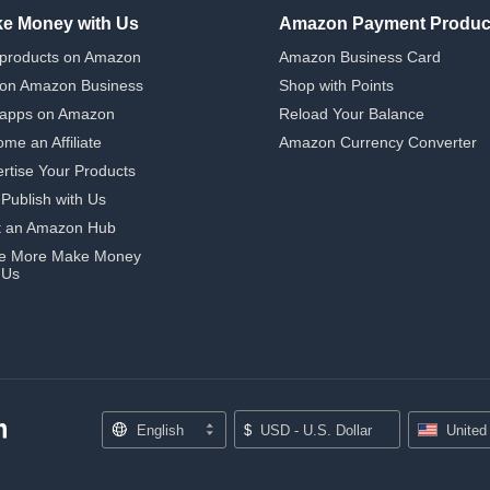
e Money with Us
Amazon Payment Produc
 products on Amazon
Amazon Business Card
 on Amazon Business
Shop with Points
 apps on Amazon
Reload Your Balance
me an Affiliate
Amazon Currency Converter
rtise Your Products
-Publish with Us
t an Amazon Hub
e More Make Money
 Us
English
$
USD - U.S. Dollar
United