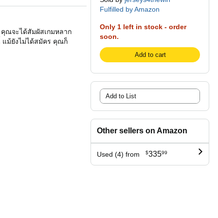
Fulfilled by Amazon
Only 1 left in stock - order
 คุณจะได้สัมผัสเกมหลาก
soon.
แม้ยังไม่ได้สมัคร คุณก็
Add to cart
Add to List
Other sellers on Amazon
$
335
99
Used (4) from