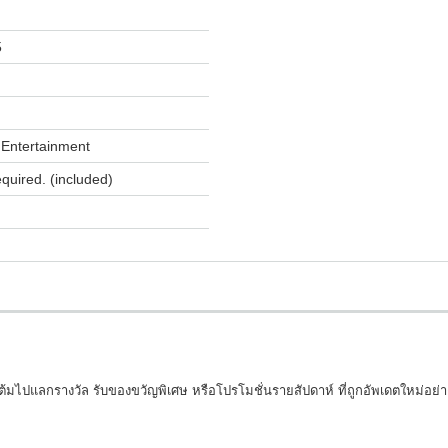
5
Entertainment
equired. (included)
มไปแลกรางวัล รับของขวัญพิเศษ หรือโปรโมชั่นรายสัปดาห์ ที่ถูกอัพเดตใหม่อย่า