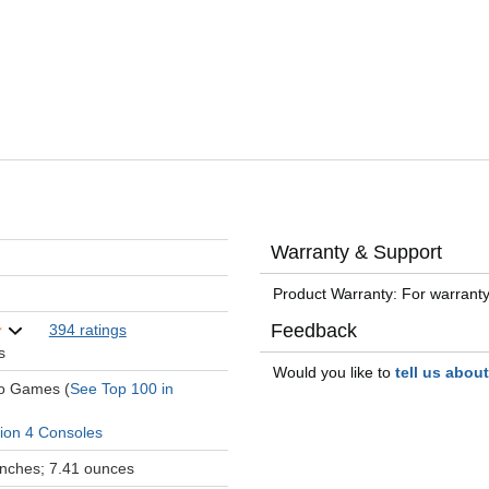
Warranty & Support
Product Warranty: For warranty
Feedback
394 ratings
s
Would you like to
tell us abou
eo Games (
See Top 100 in
tion 4 Consoles
 inches; 7.41 ounces