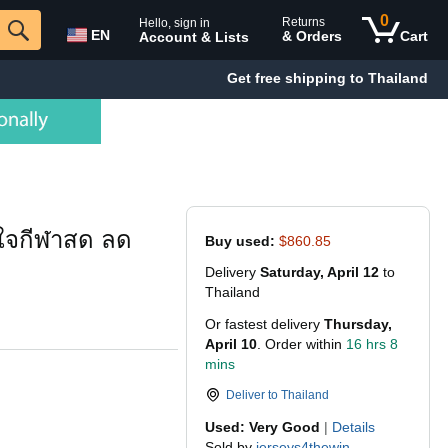
0
Returns
Hello, sign in
EN
& Orders
Cart
Account & Lists
Get free shipping to Thailand
นใจกีฬาสด ลด
Buy used:
$860.85
Delivery
Saturday, April 12
to
Thailand
Or fastest delivery
Thursday,
April 10
. Order within
16 hrs 8
mins
Deliver to
Thailand
Used: Very Good
|
Details
Sold by
jerseys4thewin