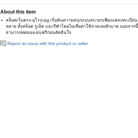
About this item
สล็อตเว็บตรง-ยุโรป-pg เริ่มต้นความสนุกแบบสบายๆเพียงแค่ลงทะเบียน
หลาย ทั้งสล็อต รูเล็ต และกีฬาโดยไม่เสียค่าใช้จ่ายเลยสักบาท นอกจากนี้ 
สามารถทดลองเล่นฟรีก่อนตัดสินใจ
Report an issue with this product or seller