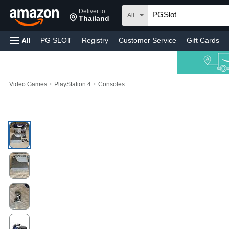
Deliver to
All
Thailand
PG SLOT
Registry
Customer Service
Gift Cards
All
›
›
Video Games
PlayStation 4
Consoles