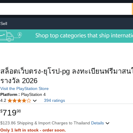
Sell
สล็อตเว็บตรง-ยุโรป-pg ลงทะเบียนฟรีมาส
รางวัล 2026
Visit the PlayStation Store
Platform :
PlayStation 4
4.2
394 ratings
719
$
98
$123.86 Shipping & Import Charges to Thailand
Details
Only 1 left in stock - order soon.