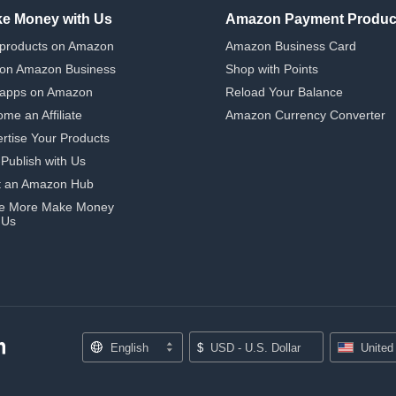
e Money with Us
Amazon Payment Produc
 products on Amazon
Amazon Business Card
 on Amazon Business
Shop with Points
 apps on Amazon
Reload Your Balance
me an Affiliate
Amazon Currency Converter
rtise Your Products
-Publish with Us
t an Amazon Hub
e More Make Money
 Us
English
$
USD - U.S. Dollar
United