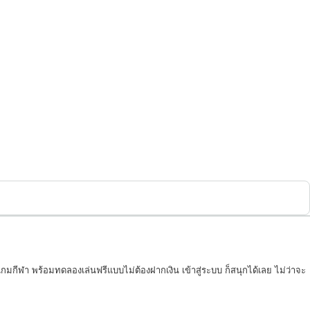
มกีฬา พร้อมทดลองเล่นฟรีแบบไม่ต้องฝากเงิน เข้าสู่ระบบ ก็สนุกได้เลย ไม่ว่าจะ