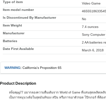
Type of item
Video Game
Item model number
465551863354
Is Discontinued By Manufacturer
No
Item Weight
7.4 ounces
Manufacturer
Sony Computer 
Batteries
2 AA batteries r
Date First Available
March 6, 2018
WARNING
:
California’s Proposition 65
Product Description
สล็อตpg77 อยากลองความตื่นเต้นจาก World of Game ที่แสนสุดเพลิดเพลิน เ
เป็นการหมุนวงล้อในสุดมันส์ของ สปิน หรือการเอาตัวรอด โป๊กเกอร์ ที่ต้อง