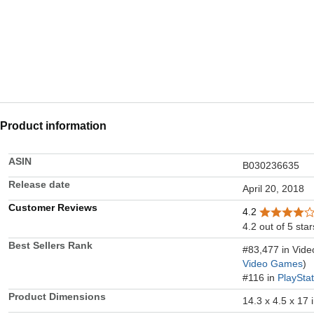
Product information
ASIN
B030236635
Release date
April 20, 2018
Customer Reviews
4.2
4.2 out of 5 star
Best Sellers Rank
#83,477 in Vid
Video Games
)
#116 in
PlaySta
Product Dimensions
14.3 x 4.5 x 17