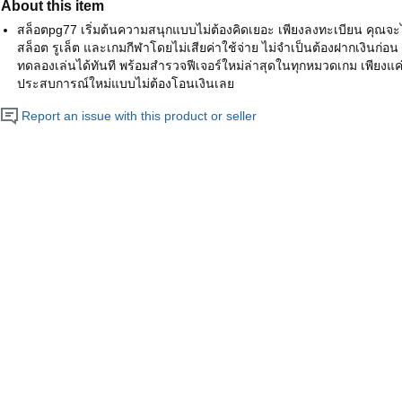
About this item
สล็อตpg77 เริ่มต้นความสนุกแบบไม่ต้องคิดเยอะ เพียงลงทะเบียน คุณจะ
สล็อต รูเล็ต และเกมกีฬาโดยไม่เสียค่าใช้จ่าย ไม่จำเป็นต้องฝากเงินก่อ
ทดลองเล่นได้ทันที พร้อมสำรวจฟีเจอร์ใหม่ล่าสุดในทุกหมวดเกม เพียงแค่
ประสบการณ์ใหม่แบบไม่ต้องโอนเงินเลย
Report an issue with this product or seller