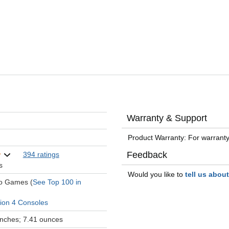
Warranty & Support
Product Warranty: For warranty
Feedback
394 ratings
s
Would you like to
tell us abou
eo Games (
See Top 100 in
tion 4 Consoles
 inches; 7.41 ounces