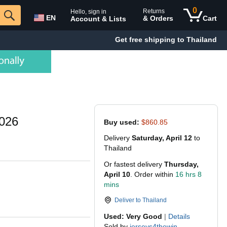
0
Returns
Hello, sign in
EN
& Orders
Cart
Account & Lists
Get free shipping to Thailand
2026
Buy used:
$860.85
Delivery
Saturday, April 12
to
Thailand
Or fastest delivery
Thursday,
April 10
. Order within
16 hrs 8
mins
Deliver to
Thailand
Used: Very Good
|
Details
Sold by
jerseys4thewin