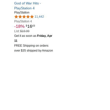
God of War Hits -
PlayStation 4
PlayStation
11,442
PlayStation 4
-18%
16
$
43
List:
$19.99
Get it as soon as
Friday, Apr
11
FREE Shipping on orders
over $35 shipped by Amazon