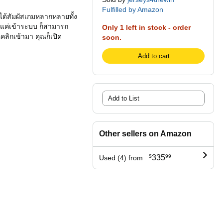
Fulfilled by Amazon
ได้สัมผัสเกมหลากหลายทั้ง
น แค่เข้าระบบ ก็สามารถ
Only 1 left in stock - order
คลิกเข้ามา คุณก็เปิด
soon.
Add to cart
Add to List
Other sellers on Amazon
$
335
99
Used (4) from