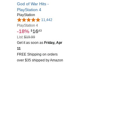
God of War Hits -
PlayStation 4
PlayStation
11,442
PlayStation 4
-18%
16
$
43
List:
$19.99
Get it as soon as
Friday, Apr
11
FREE Shipping on orders
over $35 shipped by Amazon