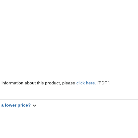
 information about this product, please
click here.
[PDF ]
t a lower price?