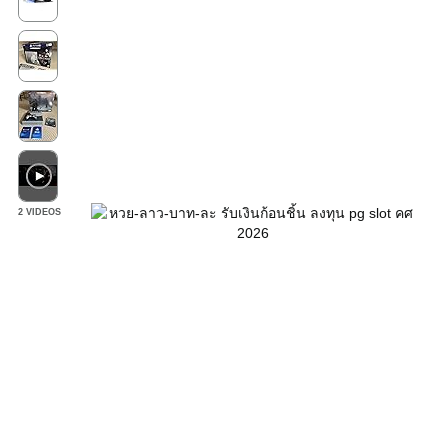
2 VIDEOS