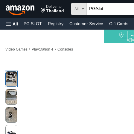
Deliver to
All
Thailand
PG SLOT
Registry
Customer Service
Gift Cards
All
›
›
Video Games
PlayStation 4
Consoles