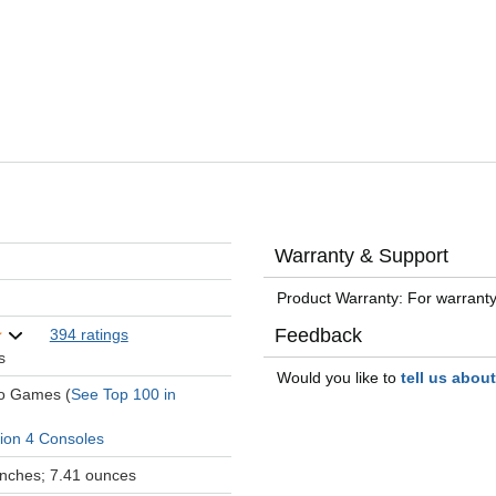
Warranty & Support
Product Warranty: For warranty
Feedback
394 ratings
s
Would you like to
tell us abou
eo Games (
See Top 100 in
tion 4 Consoles
 inches; 7.41 ounces