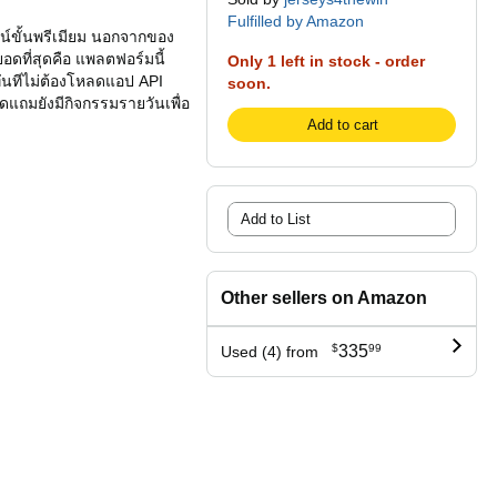
Fulfilled by Amazon
น์ขั้นพรีเมียม นอกจากของ
ยอดที่สุดคือ แพลตฟอร์มนี้
Only 1 left in stock - order
ทันทีไม่ต้องโหลดแอป API
soon.
ัดแถมยังมีกิจกรรมรายวันเพื่อ
Add to cart
Add to List
Other sellers on Amazon
$
335
99
Used (4) from