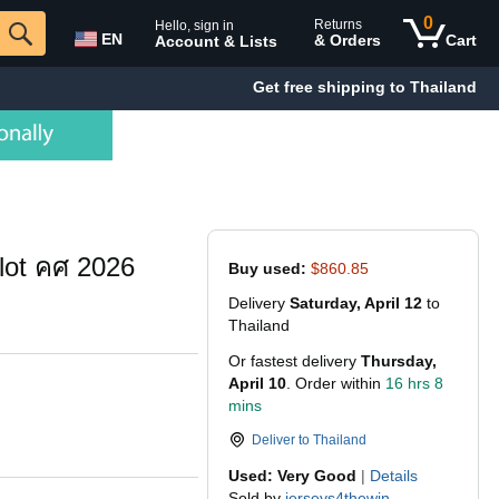
0
Returns
Hello, sign in
EN
& Orders
Cart
Account & Lists
Get free shipping to Thailand
slot คศ 2026
Buy used:
$860.85
Delivery
Saturday, April 12
to
Thailand
Or fastest delivery
Thursday,
April 10
. Order within
16 hrs 8
mins
Deliver to
Thailand
Used: Very Good
|
Details
Sold by
jerseys4thewin