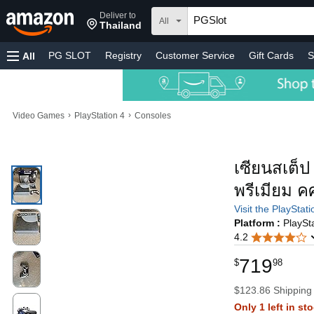
Deliver to
All
Thailand
PG SLOT
Registry
Customer Service
Gift Cards
S
All
›
›
Video Games
PlayStation 4
Consoles
เซียนสเต็ป
พรีเมียม ค
Visit the PlayStat
Platform :
PlaySt
4.2
719
$
98
$123.86 Shipping
Only 1 left in st