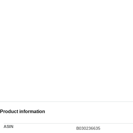
Product information
ASIN
B030236635