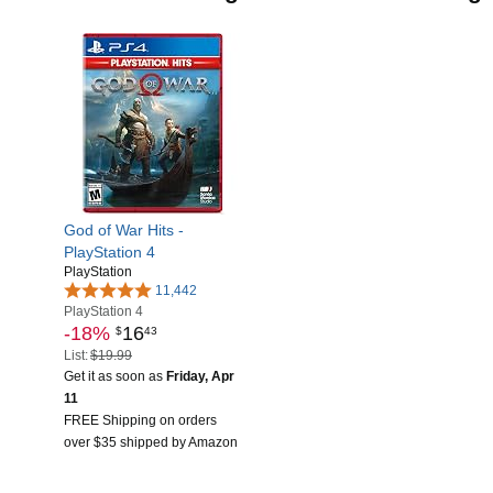
God of War Hits -
PlayStation 4
PlayStation
11,442
PlayStation 4
-18%
16
$
43
List:
$19.99
Get it as soon as
Friday, Apr
11
FREE Shipping on orders
over $35 shipped by Amazon