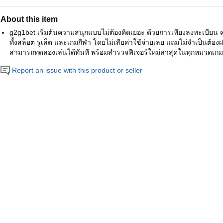
About this item
g2g1bet เริ่มต้นความสนุกแบบไม่ต้องคิดเยอะ ด้วยการเพียงลงทะเบียน
ทั้งสล็อต รูเล็ต และเกมกีฬา โดยไม่เสียค่าใช้จ่ายเลย แถมไม่จำเป็นต้อง
สามารถทดลองเล่นได้ทันที พร้อมสำรวจฟีเจอร์ใหม่ล่าสุดในทุกหมวดเกม
Report an issue with this product or seller