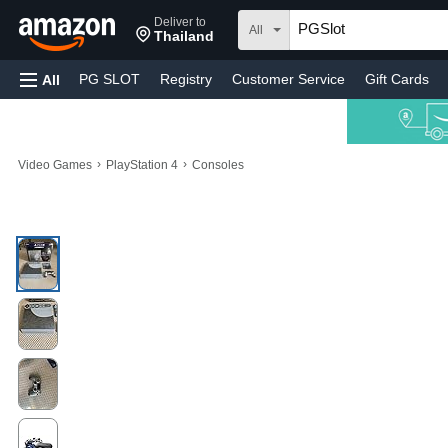
Deliver to
All
Thailand
PG SLOT
Registry
Customer Service
Gift Cards
All
›
›
Video Games
PlayStation 4
Consoles