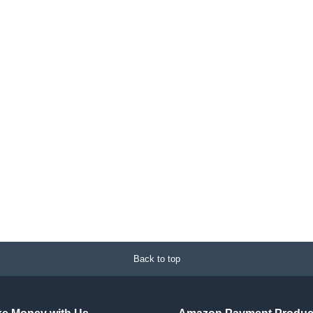
Back to top