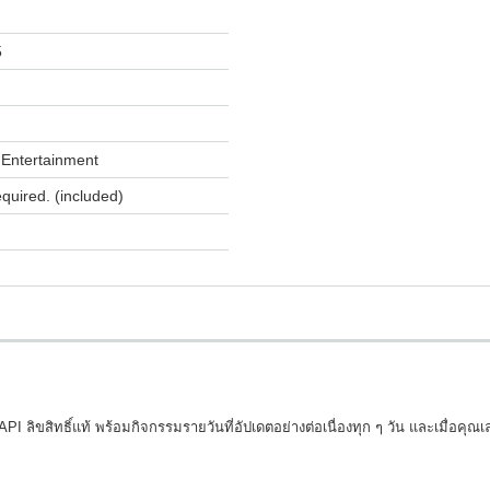
5
Entertainment
equired. (included)
API ลิขสิทธิ์แท้ พร้อมกิจกรรมรายวันที่อัปเดตอย่างต่อเนื่องทุก ๆ วัน และเมื่อคุณ