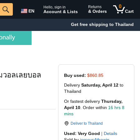
0
Returns
Hello, sign in
EN
& Orders
Cart
Account & Lists
Get free shipping to Thailand
รมวอลเลยบอล
Buy used:
$860.85
Delivery
Saturday, April 12
to
Thailand
Or fastest delivery
Thursday,
April 10
. Order within
16 hrs 8
mins
Deliver to
Thailand
Used: Very Good
|
Details
Sold by
jerseys4thewin