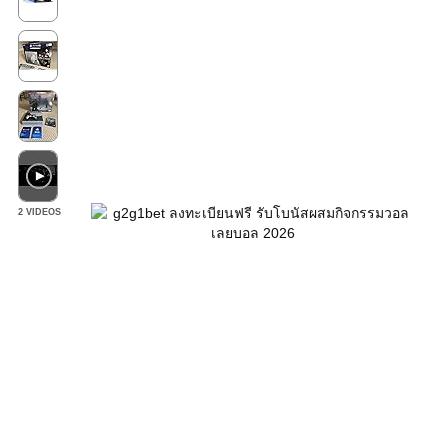
2 VIDEOS