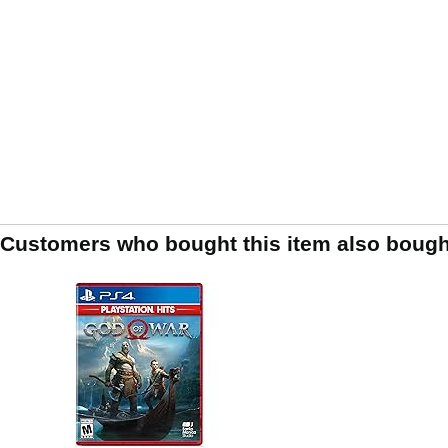
Customers who bought this item also bough