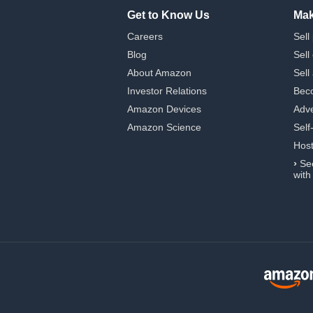
Get to Know Us
Mak
Careers
Sell
Blog
Sell
About Amazon
Sell
Investor Relations
Beco
Amazon Devices
Adve
Amazon Science
Self
Hos
›
Se
with