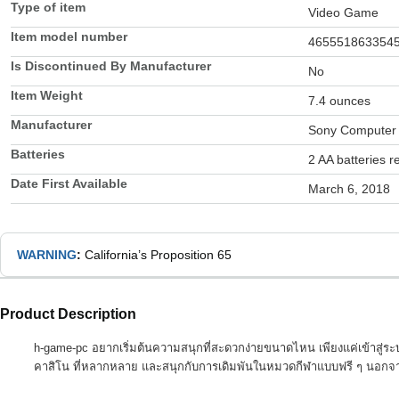
Type of item
Video Game
Item model number
465551863354
Is Discontinued By Manufacturer
No
Item Weight
7.4 ounces
Manufacturer
Sony Computer 
Batteries
2 AA batteries r
Date First Available
March 6, 2018
WARNING
:
California’s Proposition 65
Product Description
h-game-pc อยากเริ่มต้นความสนุกที่สะดวกง่ายขนาดไหน เพียงแค่เข้าสู่ร
คาสิโน ที่หลากหลาย และสนุกกับการเดิมพันในหมวดกีฬาแบบฟรี ๆ นอกจากนี