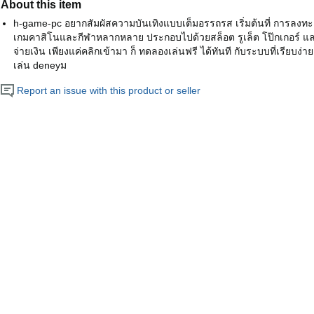
About this item
h-game-pc อยากสัมผัสความบันเทิงแบบเต็มอรรถรส เริ่มต้นที่ การลงทะเ
เกมคาสิโนและกีฬาหลากหลาย ประกอบไปด้วยสล็อต รูเล็ต โป๊กเกอร์ และ
จ่ายเงิน เพียงแค่คลิกเข้ามา ก็ ทดลองเล่นฟรี ได้ทันที กับระบบที่เรียบง่
เล่น deneyม
Report an issue with this product or seller