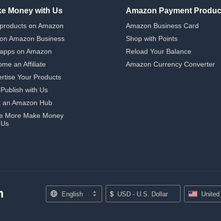
e Money with Us
Amazon Payment Produc
 products on Amazon
Amazon Business Card
 on Amazon Business
Shop with Points
 apps on Amazon
Reload Your Balance
me an Affiliate
Amazon Currency Converter
rtise Your Products
-Publish with Us
t an Amazon Hub
e More Make Money
 Us
English
$
USD - U.S. Dollar
United