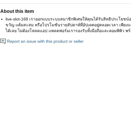
About this item
live-slot-168 เราออกแบบระบบสมาชิกพิเศษให้คุณได้รับสิทธิประโยชน์อย่
ขวัญ แต้มสะสม หรือโปรโมชั่นรายสัปดาห์ที่อัปเดตอยู่ตลอดเวลา เพียงแค่
ได้เลย ไม่ต้องโหลดแอป แพลตฟอร์มเรารองรับทั้งมือถือและคอมพิพิว พร
Report an issue with this product or seller