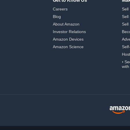
Get to Know Us
Mak
Careers
Sell
Blog
Sell
About Amazon
Sell
Investor Relations
Beco
Amazon Devices
Adve
Amazon Science
Self
Hos
›
Se
with