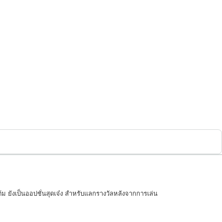
แต้ม ยังเป็นออปชั่นสุดเจ๋ง สำหรับแลกรางวัลหลังจากการเล่น