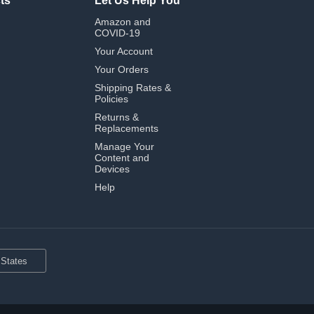
ts
Let Us Help You
Amazon and
COVID-19
Your Account
Your Orders
Shipping Rates &
Policies
Returns &
Replacements
Manage Your
Content and
Devices
Help
 States