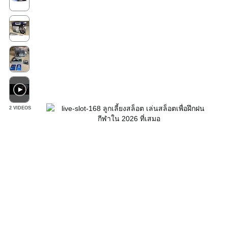
2 VIDEOS