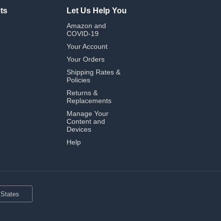
ts
Let Us Help You
Amazon and
COVID-19
Your Account
Your Orders
Shipping Rates &
Policies
Returns &
Replacements
Manage Your
Content and
Devices
Help
 States