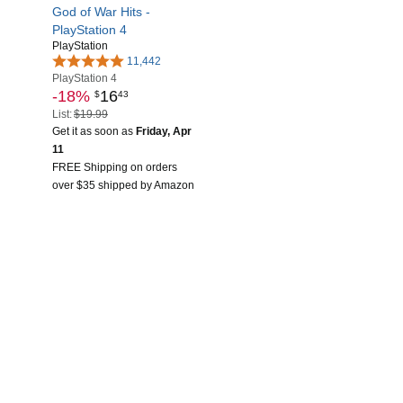
God of War Hits -
PlayStation 4
PlayStation
11,442
PlayStation 4
-18%
16
$
43
List:
$19.99
Get it as soon as
Friday, Apr
11
FREE Shipping on orders
over $35 shipped by Amazon