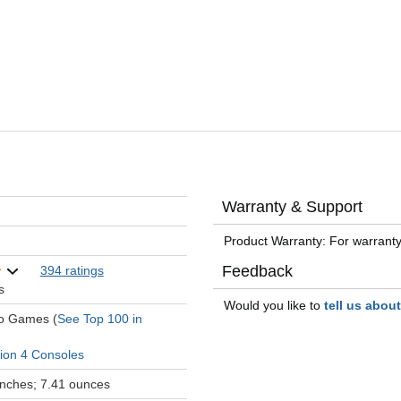
Warranty & Support
Product Warranty: For warranty
Feedback
394 ratings
s
Would you like to
tell us abou
eo Games (
See Top 100 in
tion 4 Consoles
 inches; 7.41 ounces