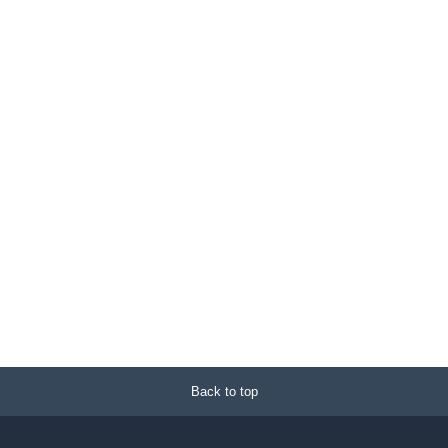
Back to top