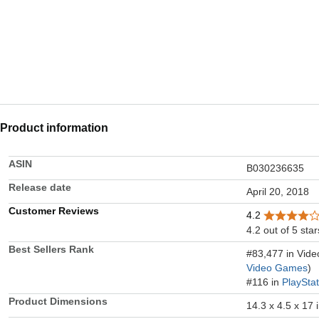
Product information
ASIN
B030236635
Release date
April 20, 2018
Customer Reviews
4.2
4.2 out of 5 star
Best Sellers Rank
#83,477 in Vid
Video Games
)
#116 in
PlaySta
Product Dimensions
14.3 x 4.5 x 17