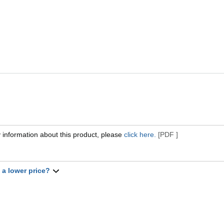
 information about this product, please
click here.
[PDF ]
t a lower price?