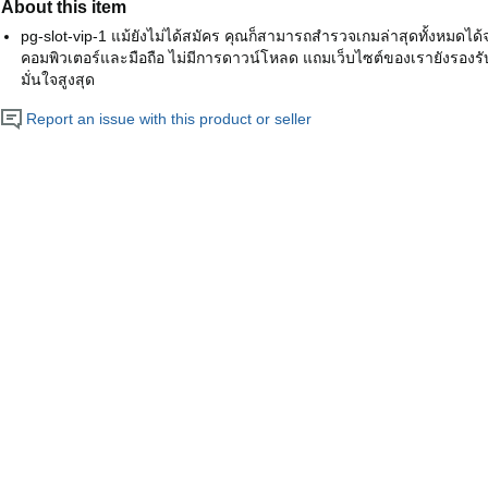
About this item
pg-slot-vip-1 แม้ยังไม่ได้สมัคร คุณก็สามารถสำรวจเกมล่าสุดทั้งหมดได้จ
คอมพิวเตอร์และมือถือ ไม่มีการดาวน์โหลด แถมเว็บไซต์ของเรายังรองรับ A
มั่นใจสูงสุด
Report an issue with this product or seller