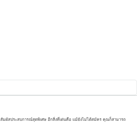
ผัสประสบการณ์สุดพิเศษ อีกสิ่งที่เด่นคือ แม้ยังไม่ได้สมัคร คุณก็สามารถ