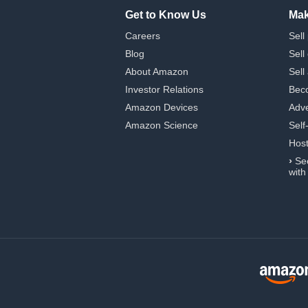
Get to Know Us
Mak
Careers
Sell
Blog
Sell
About Amazon
Sell
Investor Relations
Beco
Amazon Devices
Adve
Amazon Science
Self
Hos
›
Se
with