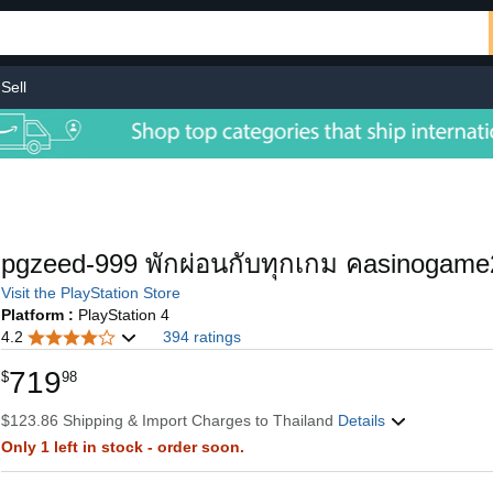
Sell
pgzeed-999 พักผ่อนกับทุกเกม คasinogam
Visit the PlayStation Store
Platform :
PlayStation 4
4.2
394 ratings
719
$
98
$123.86 Shipping & Import Charges to Thailand
Details
Only 1 left in stock - order soon.