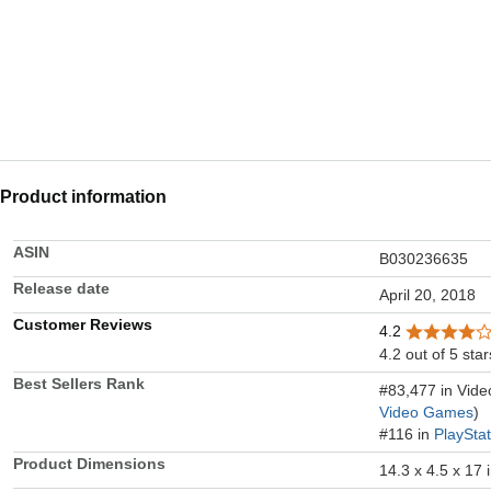
Product information
ASIN
B030236635
Release date
April 20, 2018
Customer Reviews
4.2
4.2 out of 5 star
Best Sellers Rank
#83,477 in Vid
Video Games
)
#116 in
PlaySta
Product Dimensions
14.3 x 4.5 x 17