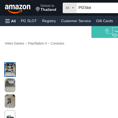
Deliver to
All
Thailand
PG SLOT
Registry
Customer Service
Gift Cards
All
›
›
Video Games
PlayStation 4
Consoles