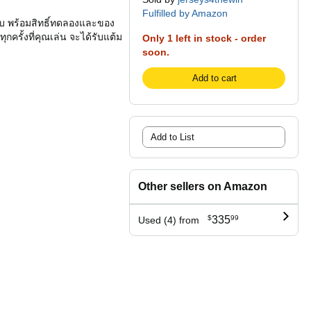
Fulfilled by Amazon
รบ พร้อมสิทธิ์ทดลองและของ
ุกครั้งที่คุณเล่น จะได้รับแต้ม
Only 1 left in stock - order
soon.
Add to cart
Add to List
Other sellers on Amazon
$
335
99
Used (4) from